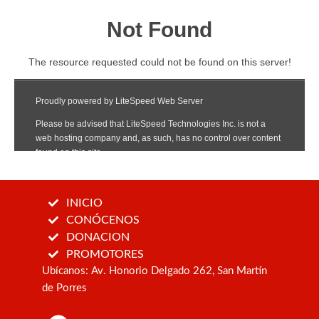
INICIO
CONÓCENOS
DONACION
PROMOTORES
Ubícanos:
Av. Honorio Delgado 262, San Martín
de Porres